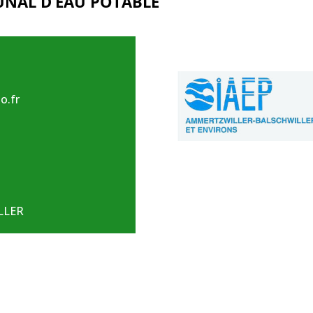
NAL D’EAU POTABLE
o.fr
LLER