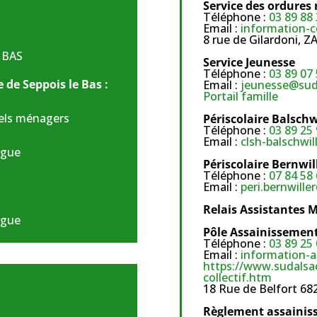
Service des ordures
Téléphone :
03 89 88 
Email :
information-c
8 rue de Gilardoni, 
 BAS
Service Jeunesse
Téléphone :
03 89 07 
 de Seppois le Bas :
Email :
jeunesse@suda
Portail famille
uels ménagers
Périscolaire Balschw
Téléphone :
03 89 25 
Email :
clsh-balschwil
rgue
Périscolaire Bernwil
Téléphone :
07 84 58 
Email :
peri.bernwille
Relais Assistantes M
rgue
Pôle Assainissemen
Téléphone :
03 89 25 
Email :
information-a
https://www.sudalsac
collectif.htm
18 Rue de Belfort 6
Règlement assainis