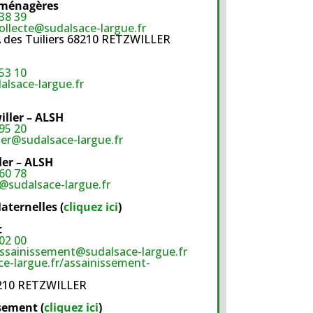
 ménagères
38 39
ollecte@sudalsace-largue.fr
ZA des Tuiliers 68210 RETZWILLER
53 10
lsace-largue.fr
iller – ALSH
95 20
ler@sudalsace-largue.fr
ler – ALSH
60 78
r@sudalsace-largue.fr
aternelles (
cliquez ici
)
t
02 00
ssainissement@sudalsace-largue.fr
e-largue.fr/assainissement-
8210 RETZWILLER
sement (
cliquez ici
)