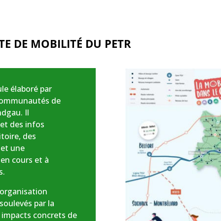
E DE MOBILITÉ DU PETR
ule élaboré par
 Communautés de
dgau. Il
et des infos
itoire, des
 et une
 en cours et à
s.
e organisation
 soulevés par la
 impacts concrets de