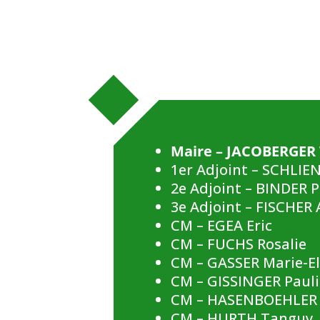
Maire –
JACOBERGER 
1er Adjoint – SCHLIE
2e Adjoint – BINDER P
3e Adjoint – FISCHER
CM – EGEA Eric
CM – FUCHS Rosalie
CM – GASSER Marie-E
CM – GISSINGER Paul
CM – HASENBOEHLER
CM – HURTH Tanguy