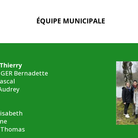
ÉQUIPE MUNICIPALE
Thierry
NGER Bernadette
ascal
 Audrey
lisabeth
ine
 Thomas